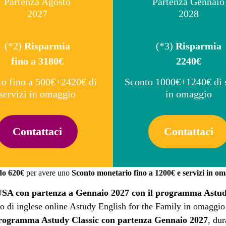
Partenza Agosto
Partenza Gennaio
2027
2028
(*2)
Risparmia
(*3)
Risparmia
fino a
3180€
2240€
to fino a 500€+2420€ di
Sconto 1000€+1240€ di 
servizi in omaggio
in omaggio
Contattaci
Contattaci
ndo 620€
per avere uno
Sconto monetario fino a 1200€ e servizi in om
USA con partenza a Gennaio 2027 con il programma Astud
rso di inglese online Astudy English for the Family in omaggio
rogramma Astudy Classic con partenza Gennaio 2027
, du