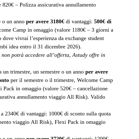
re 820€ – Polizza assicurativa annullamento
re o un anno
per avere 3180€
di vantaggi:
500€ di
lcome Camp in omaggio (valore 1180€ – 3 giorni a
go dove vivrai l’esperienza da exchange student
mbi idea entro il 31 dicembre 2026).
 non potrà accedere all’offerta, Astudy offre in
ta un trimestre, un semestre o un anno
per avere
onto
per il semestre o il trimestre, Welcome Camp
xi Pack in omaggio (valore 520€ – cancellazione
urativa annullamento viaggio All Risk). Valido
 a 2340€ di vantaggi: 1000€ di sconto sulla quota
amento viaggio All Risk), Flexi Pack in omaggio
re o un anno
per avere 3720€
di vantaggi: 1200€