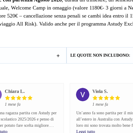
annuale, Welcome Camp in omaggio (valore 1180€- 3 giorni a 
ore 520€ – cancellazione senza penali se cambi idea entro il 
to viaggio All Risk). Valido anche per il programma Astudy
LE QUOTE NON INCLUDONO:
Chiara L.
Viola S.
1 mese fa
1 mese fa
na ragazza partita con Astudy per
Un’anno fa sono partita per il mi
 scolastico 2025/2026 e penso di
all’estero in Australia con Astud
er potuto fare scelta migliore.
loro mi sono trovata molto bene f
tutto
dall’inizio, hanno sempre rispost
Leggi tutto