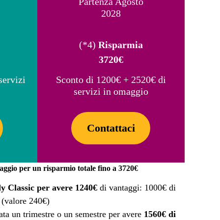
Partenza Agosto
2028
(*4)
Risparmia
3720€
servizi
Sconto di 1200€ + 2520€ di
servizi in omaggio
Contattaci
aggio per un risparmio totale fino a 3720€
y Classic per avere 1240€
di vantaggi: 1000€ di
 (valore 240€)
rata un trimestre o un semestre per avere
1560€ di