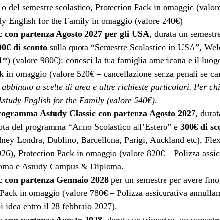
e o del semestre scolastico, Protection Pack in omaggio (valo
udy English for the Family in omaggio (valore 240€)
 con partenza Agosto 2027
per gli USA
, durata un semest
00€ di sconto
sulla quota “Semestre Scolastico in USA”, We
1*) (valore 980€): conosci la tua famiglia americana e il luo
ack in omaggio (valore 520€ – cancellazione senza penali se ca
bbinato a scelte di area e altre richieste particolari. Per chi
study English for the Family (valore 240€)
.
rogramma Astudy Classic con partenza Agosto 2027
, dura
ota del programma “Anno Scolastico all’Estero” e
300€ di sc
dney Londra, Dublino, Barcellona, Parigi, Auckland etc), Fle
026), Protection Pack in omaggio (valore 820€ – Polizza assic
loma e Astudy Campus & Diploma.
 con partenza Gennaio 2028
per un semestre per avere fino
on Pack in omaggio (valore 780€ – Polizza assicurativa annull
 idea entro il 28 febbraio 2027).
 con partenza Agosto 2028
, durata un trimestre, un semest