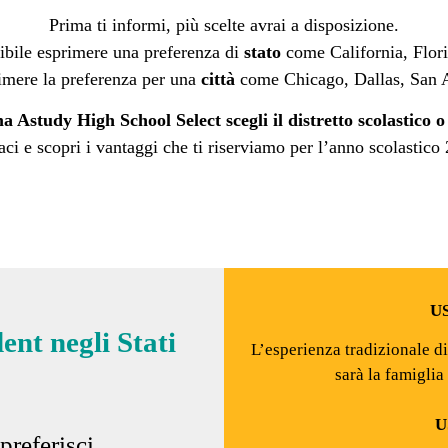
Prima ti informi, più scelte avrai a disposizione.
ibile esprimere una preferenza di
stato
come California, Flor
rimere la preferenza per una
città
come Chicago, Dallas, San A
Astudy High School Select scegli il distretto scolastico o
aci e scopri i vantaggi che ti riserviamo per l’anno scolastico
US
nt negli Stati
L’esperienza tradizionale d
sarà la famiglia
U
referisci.