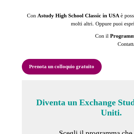
Con
Astudy High School Classic in USA
è poss
molti altri. Oppure puoi esp
Con il
Programma 
Contatt
Prenota un colloquio gratuito
Diventa un Exchange Stude
Uniti.
Scegli il programma che p