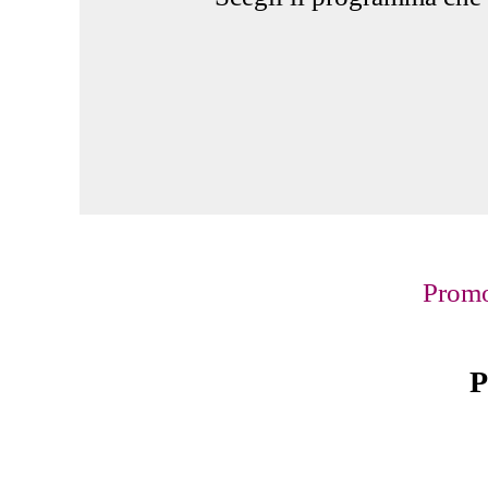
Promo
P