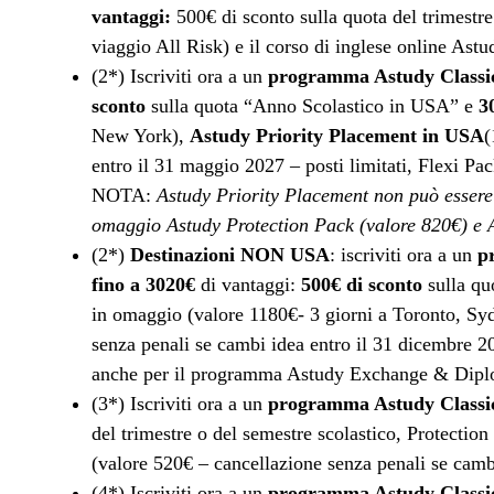
vantaggi:
500€ di sconto sulla quota del trimestr
viaggio All Risk) e il corso di inglese online Ast
(2*) Iscriviti ora a un
programma Astudy Classic
sconto
sulla quota “Anno Scolastico in USA” e
3
New York),
Astudy Priority Placement in USA
(
entro il 31 maggio 2027 – posti limitati, Flexi P
NOTA:
Astudy Priority Placement non può essere a
omaggio Astudy Protection Pack (valore 820€) e A
(2*)
Destinazioni NON USA
: iscriviti ora a un
p
fino a 3020€
di vantaggi:
500€ di sconto
sulla qu
in omaggio (valore 1180€- 3 giorni a Toronto, Sy
senza penali se cambi idea entro il 31 dicembre 2
anche per il programma Astudy Exchange & Dip
(3*) Iscriviti ora a un
programma Astudy Classic
del trimestre o del semestre scolastico, Protecti
(valore 520€ – cancellazione senza penali se cambi
(4*) Iscriviti ora a un
programma Astudy Classic