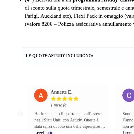
di sconto sulla quota trimestrale, semestrale e 
Parigi, Auckland etc), Flexi Pack in omaggio (val
(valore 820€ – Polizza assicurativa annullamen
LE QUOTE ASTUDY INCLUDONO:
Annette E.
1 mese fa
Ho frequentato il quarto anno all’estero
Sono u
negli Stati Uniti con Astudy. Questa è
l’anno
stata senza dubbio una delle esperienze più
non av
belle della mia vita e la rifarei altre mille
Leggi tutto
Leggi 