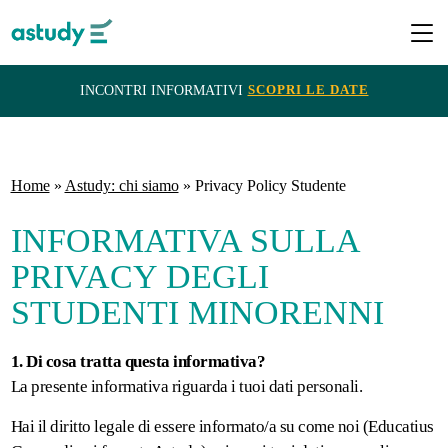
SCOPRI LE DATE
INCONTRI INFORMATIVI
Destinazioni
Home
»
Astudy: chi siamo
»
Privacy Policy Studente
Programmi
INFORMATIVA SULLA
PRIVACY DEGLI
ITACA
STUDENTI MINORENNI
e
Borse
1. Di cosa tratta questa informativa?
di
La presente informativa riguarda i tuoi dati personali.
Studio
Hai il diritto legale di essere informato/a su come noi (Educatius