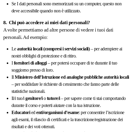
Se I dati personali sono memorizzati su un computer, questo non
deve accessibile quando non è utilizzato.
8. Chi può accedere ai miei dati personali?
A volte permettiamo ad altre persone di vedere i tuoi dati
personali. Ad esempio:
Le
autorità locali (compresi i servizi sociali)
– per adempiere ai
nostri obblighi di protezione e di ritiro.
I
fornitori di alloggi
– per potersi occupare di te durante il tuo
soggiorno presso di loro.
Il
Ministero dell’Istruzione ed analoghe pubbliche autorità locali
– per soddisfare le richieste di censimento che fanno parte delle
statistiche nazionali.
Il/i tuo/i
genitore/i
o
tutore/i
– per sapere come ti stai comportando
durante il corso e poterti aiutare con la tua istruzione.
Educatori
ed
enti/organismi d’esame
: per consentire l’iscrizione
agli esami, il rilascio di certificati e la trascrizione/registrazione dei
risultati e dei voti ottenuti.