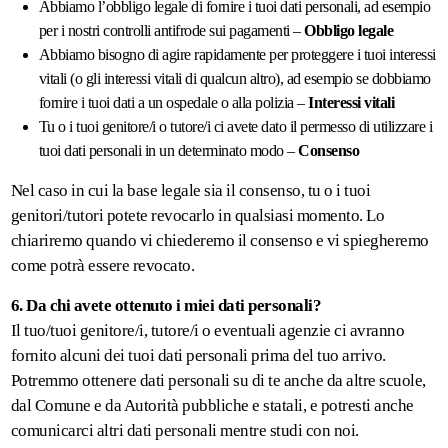
Abbiamo l’obbligo legale di fornire i tuoi dati personali, ad esempio
per i nostri controlli antifrode sui pagamenti –
Obbligo legale
Abbiamo bisogno di agire rapidamente per proteggere i tuoi interessi
vitali (o gli interessi vitali di qualcun altro), ad esempio se dobbiamo
fornire i tuoi dati a un ospedale o alla polizia –
Interessi vitali
Tu o i tuoi genitore/i o tutore/i ci avete dato il permesso di utilizzare i
tuoi dati personali in un determinato modo –
Consenso
Nel caso in cui la base legale sia il consenso, tu o i tuoi
genitori/tutori potete revocarlo in qualsiasi momento. Lo
chiariremo quando vi chiederemo il consenso e vi spiegheremo
come potrà essere revocato.
6. Da chi avete ottenuto i miei dati personali?
Il tuo/tuoi genitore/i, tutore/i o eventuali agenzie ci avranno
fornito alcuni dei tuoi dati personali prima del tuo arrivo.
Potremmo ottenere dati personali su di te anche da altre scuole,
dal Comune e da Autorità pubbliche e statali, e potresti anche
comunicarci altri dati personali mentre studi con noi.