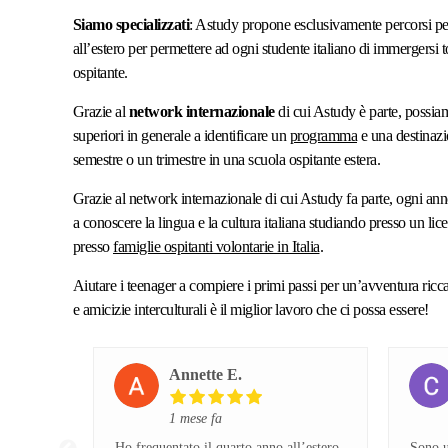
Siamo specializzati
: Astudy propone esclusivamente percorsi per
all’estero per permettere ad ogni studente italiano di immergersi 
ospitante.
Grazie al
network internazionale
di cui Astudy è parte, possiam
superiori in generale a identificare un
programma
e una destinazi
semestre o un trimestre in una scuola ospitante estera.
Grazie al network internazionale di cui Astudy fa parte, ogni ann
a conoscere la lingua e la cultura italiana studiando presso un li
presso
famiglie ospitanti volontarie in Italia
.
Aiutare i teenager a compiere i primi passi per un’avventura ric
e amicizie interculturali è il miglior lavoro che ci possa essere!
Annette E.
1 mese fa
Ho frequentato il quarto anno all’estero
Sono u