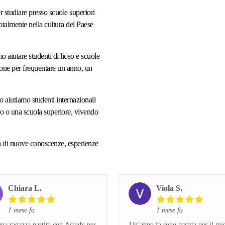
 studiare presso scuole superiori
totalmente nella cultura del Paese
o aiutare studenti di liceo e scuole
one per frequentare un anno, un
o aiutiamo studenti internazionali
ceo o una scuola superiore, vivendo
ca di nuove conoscenze, esperienze
Chiara L.
Viola S.
1 mese fa
1 mese fa
na ragazza partita con Astudy per
Un’anno fa sono partita per il mi