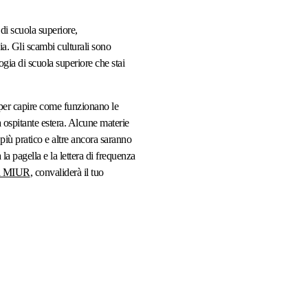
rterò sempre nel cuore. Non
rò mai di ringraziarli per avermi
di scuola superiore,
uesta opportunità.
ia. Gli scambi culturali sono
ogia di scuola superiore che stai
ante il cambio di famiglia fosse
o all’inizio dell’esperienza,
 ha continuato a scrivermi e a
per capire come funzionano le
rmi come stessi, facendomi sentire
a ospitante estera. Alcune materie
 seguita e supportata. Non mi
 più pratico e altre ancora saranno
mai lasciata sola.
la pagella e la lettera di frequenza
ngrazierò mai abbastanza questa
del MIUR
, convaliderà il tuo
 per tutto il supporto, la
ibilità e l’attenzione che mi hanno
rato. La consiglio con tutto il cuore
nque voglia vivere un’esperienza
ero.