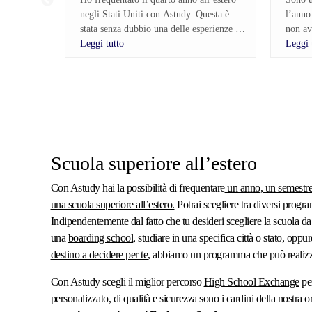
negli Stati Uniti con Astudy. Questa è
l’anno
stata senza dubbio una delle esperienze più
non av
belle della mia vita e la rifarei altre mille
Leggi tutto
Leggi 
volte. Ho trascorso il mio anno all’estero
Prima 
in Oklahoma e mi sono divertita
lungo 
tantissimo. Ciò che ha reso questa
Astudy
esperienza davvero speciale sono state le
una vo
amicizie che ho creato, che porterò
lasciat
sempre con me, e la scuola, che
contrar
organizzava continuamente attività, eventi
Scuola superiore all’estero
e occasioni per coinvolgere tutti gli
Dopo s
studenti.
dovuto
Con Astudy hai la possibilità di frequentare
un anno, un semestre 
non mi
una scuola superiore all’estero.
Potrai scegliere tra diversi progra
Vivere in una cultura così diversa dalla
contat
mia mi ha fatto crescere tantissimo. Ho
immedi
Indipendentemente dal fatto che tu desideri
scegliere la scuola
da 
imparato a essere molto più aperta
ero gi
una
boarding school
, studiare in una specifica città o stato, opp
mentalmente, ho scoperto lati di me che
è rivel
destino a decidere per te
, abbiamo un programma che può realizza
non conoscevo e sono diventata molto più
indipendente. Ho imparato ad affrontare e
Grazie
Con Astudy scegli il miglior percorso
High School Exchange
per
risolvere i problemi da sola, sviluppando
famigl
personalizzato, di qualità e sicurezza sono i cardini della nostra 
maggiore sicurezza in me stessa.
parte 