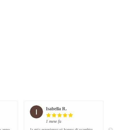
Isabella R.
1 mese fa
o anno
la mia esperienza vi hanno di scambio
Sono par