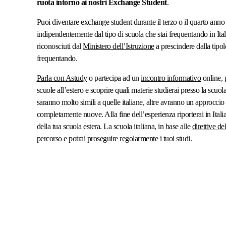
ruota intorno ai nostri Exchange Student
.
che po
Con la famiglia ospitante ho avuto
smette
Puoi diventare exchange student durante il terzo o il quarto anno 
qualche difficoltà, ma voglio sottolineare
dato q
indipendentemente dal tipo di scuola che stai frequentando in Ital
che l’agenzia mi è sempre stata vicina, mi
riconosciuti dal
Ministero dell’Istruzione
a prescindere dalla tipol
ha ascoltata e supportata quando ne ho
Nonost
frequentando.
avuto bisogno. Sapere di poter contare su
avvenut
di loro mi ha fatto sentire tranquilla.
Astudy
Parla con Astudy
o partecipa ad un
incontro informativo
online, 
chiede
scuole all’estero e scoprire quali materie studierai presso la scuol
A parte questo, è stata un’esperienza
sempre
saranno molto simili a quelle italiane, altre avranno un approccio
incredibile che mi ha lasciato ricordi
hanno 
meravigliosi e mi ha fatto crescere sia
completamente nuove. Alla fine dell’esperienza riporterai in Italia 
come persona che come studentessa. La
Non ri
della tua scuola estera. La scuola italiana, in base alle
direttive 
consiglio con tutto il cuore a chiunque stia
agenzia
percorso e potrai proseguire regolarmente i tuoi studi.
pensando di partire: è un’avventura che
dispon
cambia davvero la vita. Ho scelto questa
dimost
agenzia perché offriva la partenza
a chiu
assicurata, il che mi ha dato tanta
all’est
tranquillità. Inoltre, sono stati super
precisi e professionali in ogni dettaglio,
guidandomi passo dopo passo.