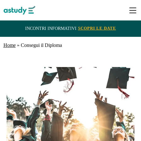
SCOPRI LE DATE
INCONTRI INFORMATIVI
Home
Destinazioni
»
Consegui il Diploma
Programmi
ITACA
e
Borse
di
Studio