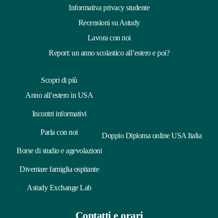
ha ascoltata e supportata quando ne ho avuto bisogno. Sapere
Informativa privacy studente
di poter contare su di loro mi ha fatto sentire tranquilla.
Recensioni su Astudy
A parte questo, è stata un’esperienza incredibile che mi ha
Lavora con noi
lasciato ricordi meravigliosi e mi ha fatto crescere sia come
persona che come studentessa. La consiglio con tutto il cuore
Report: un anno scolastico all’estero e poi?
a chiunque stia pensando di partire: è un’avventura che
cambia davvero la vita. Ho scelto questa agenzia perché
Scopri di più
offriva la partenza assicurata, il che mi ha dato tanta
tranquillità. Inoltre, sono stati super precisi e professionali in
Anno all’estero in USA
ogni dettaglio, guidandomi passo dopo passo.
Incontri informativi
Parla con noi
Doppio Diploma online USA Italia
Borse di studio e agevolazioni
Diventare famiglia ospitante
Astudy Exchange Lab
Contatti e orari