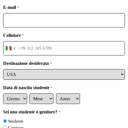
E-mail
*
Cellulare
*
I
t
a
Destinazione desiderata
*
l
y
+
3
Data di nascita studente
*
9
G
M
A
i
e
n
Sei uno studente o genitore?
*
o
s
n
Studente
r
e
o
n
Genitore