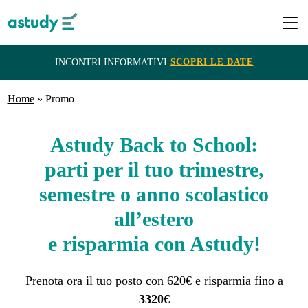
SCOPRI LE DATE
INCONTRI INFORMATIVI
Home
Destinazioni
»
Promo
Astudy Back to School:
Programmi
parti per il tuo trimestre,
semestre o anno scolastico
ITACA
e
all’estero
Borse
e risparmia con Astudy!
di
Prenota ora il tuo posto con 620€ e risparmia fino a
Studio
3320€