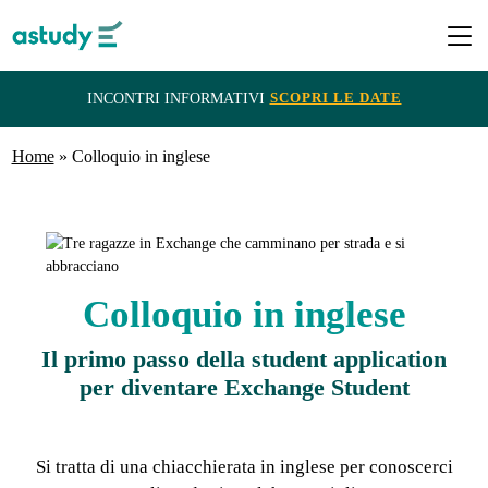
SCOPRI LE DATE
INCONTRI INFORMATIVI
Home
Destinazioni
»
Colloquio in inglese
Programmi
ITACA
Colloquio in inglese
e
Il primo passo della student application
Borse
per diventare Exchange Student
di
Studio
Si tratta di una chiacchierata in inglese per conoscerci