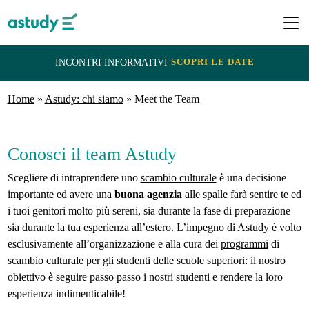
SCOPRI LE DATE
INCONTRI INFORMATIVI
Home
Destinazioni
»
Astudy: chi siamo
»
Meet the Team
Programmi
Conosci il team Astudy
Scegliere di intraprendere uno
scambio culturale
è una decisione
ITACA
importante ed avere una
buona agenzia
alle spalle farà sentire te ed
i tuoi genitori molto più sereni, sia durante la fase di preparazione
e
sia durante la tua esperienza all’estero. L’impegno di Astudy è volto
Borse
esclusivamente all’organizzazione e alla cura dei
programmi
di
di
scambio culturale per gli studenti delle scuole superiori: il nostro
obiettivo è seguire passo passo i nostri studenti e rendere la loro
Studio
esperienza indimenticabile!