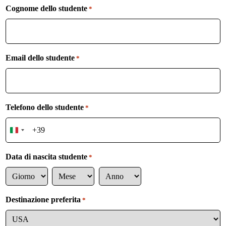
Cognome dello studente
*
Email dello studente
*
Telefono dello studente
*
I
t
a
Data di nascita studente
*
l
y
G
M
A
+
i
e
n
3
Destinazione preferita
*
o
s
n
9
r
e
o