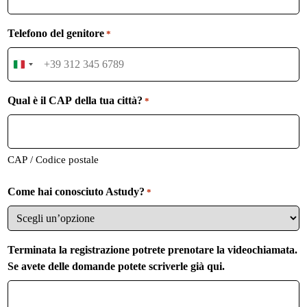
Telefono del genitore
*
I
t
a
Qual è il CAP della tua città?
*
l
y
+
3
CAP / Codice postale
9
Come hai conosciuto Astudy?
*
Terminata la registrazione potrete prenotare la videochiamata.
Se avete delle domande potete scriverle già qui.