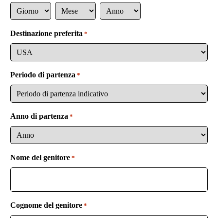
y
G
M
A
+
i
e
n
3
Destinazione preferita
*
o
s
n
9
r
e
o
n
o
Periodo di partenza
*
Anno di partenza
*
Nome del genitore
*
Cognome del genitore
*