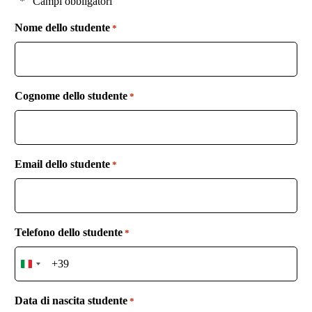
"*" Campi obbligatori
Nome dello studente
*
Cognome dello studente
*
Email dello studente
*
Telefono dello studente
*
I
t
a
Data di nascita studente
*
l