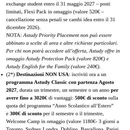
exchange student entro il 31 maggio 2027 – posti
limitati, Flexi Pack in omaggio (valore 520€ –
cancellazione senza penali se cambi idea entro il 31
dicembre 2026).
NOTA:
Astudy Priority Placement non può essere
abbinato a scelte di area e altre richieste particolari.
Per chi non potrà accedere all’offerta, Astudy offre in
omaggio Astudy Protection Pack (valore 820€) e
Astudy English for the Family (valore 240€)
.
(2*)
Destinazioni NON USA
: iscriviti ora a un
programma Astudy Classic con partenza Agosto
2027
, durata un trimestre, un semestre o un anno
per
avere fino a 3020€
di vantaggi:
500€ di sconto
sulla
quota del programma “Anno Scolastico all’Estero”
e
300€ di sconto
per il semestre o il trimestre,
Welcome Camp in omaggio (valore 1180€- 3 giorni a
Toronto, Sydney Londra, Dublino, Barcellona, Parigi,