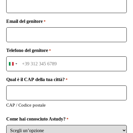
Email del genitore
*
Telefono del genitore
*
I
t
a
Qual è il CAP della tua città?
*
l
y
+
3
CAP / Codice postale
9
Come hai conosciuto Astudy?
*