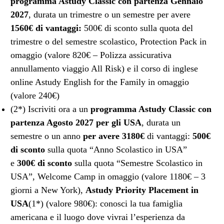
programma Astudy Classic con partenza Gennaio
2027
, durata un trimestre o un semestre per avere
1560€ di vantaggi:
500€ di sconto sulla quota del
trimestre o del semestre scolastico, Protection Pack in
omaggio (valore 820€ – Polizza assicurativa
annullamento viaggio All Risk) e il corso di inglese
online Astudy English for the Family in omaggio
(valore 240€)
(2*) Iscriviti ora a un
programma Astudy Classic con
partenza Agosto 2027
per gli USA
, durata un
semestre o un anno
per avere 3180€
di vantaggi:
500€
di sconto
sulla quota “Anno Scolastico in USA”
e
300€ di sconto
sulla quota “Semestre Scolastico in
USA”, Welcome Camp in omaggio (valore 1180€ – 3
giorni a New York),
Astudy Priority Placement in
USA
(1*) (valore 980€): conosci la tua famiglia
americana e il luogo dove vivrai l’esperienza da