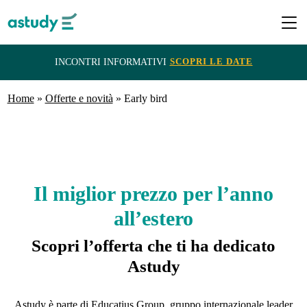
SCOPRI LE DATE
INCONTRI INFORMATIVI
Home
Destinazioni
»
Offerte e novità
»
Early bird
Programmi
Il miglior prezzo per l’anno
ITACA
e
all’estero
Borse
Scopri l’offerta che ti ha dedicato
di
Astudy
Studio
Astudy è parte di Educatius Group, gruppo internazionale leader