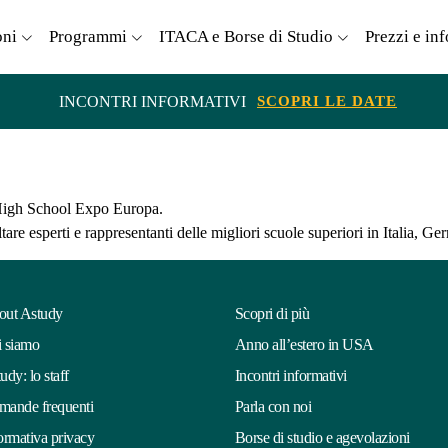
oni
Programmi
ITACA e Borse di Studio
Prezzi e in
INCONTRI INFORMATIVI
SCOPRI LE DATE
l’High School Expo Europa.
re esperti e rappresentanti delle migliori scuole superiori in Italia, G
out Astudy
Scopri di più
 siamo
Anno all’estero in USA
udy: lo staff
Incontri informativi
ande frequenti
Parla con noi
ormativa privacy
Borse di studio e agevolazioni