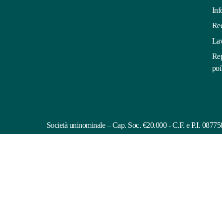
Inf
Rec
Lav
Rep
poi
Società uninominale – Cap. Soc. €20.000 - C.F. e P.I. 087