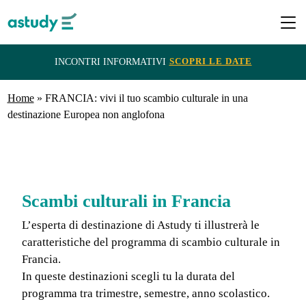
SCOPRI LE DATE
INCONTRI INFORMATIVI
Home
Destinazioni
»
FRANCIA: vivi il tuo scambio culturale in una
destinazione Europea non anglofona
Programmi
ITACA
Scambi culturali in Francia
e
L’esperta di destinazione di Astudy ti illustrerà le
Borse
caratteristiche del programma di scambio culturale in
di
Francia.
In queste destinazioni scegli tu la durata del
Studio
programma tra trimestre, semestre, anno scolastico.