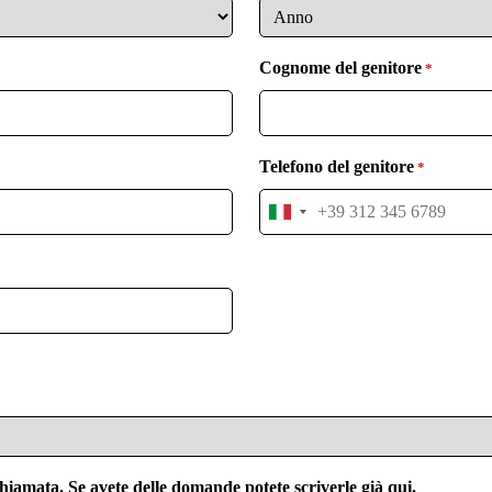
Cognome del genitore
*
Telefono del genitore
*
I
t
a
l
y
+
3
9
hiamata. Se avete delle domande potete scriverle già qui.