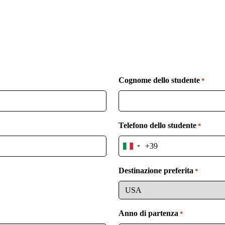
Cognome dello studente
*
Telefono dello studente
*
I
t
a
Destinazione preferita
*
l
y
+
3
Anno di partenza
*
9