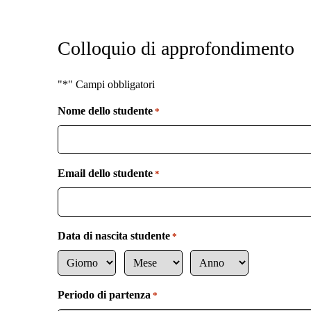
.
Colloquio di approfondimento
"*" Campi obbligatori
Nome dello studente
*
Email dello studente
*
Data di nascita studente
*
G
M
A
i
e
n
Periodo di partenza
*
o
s
n