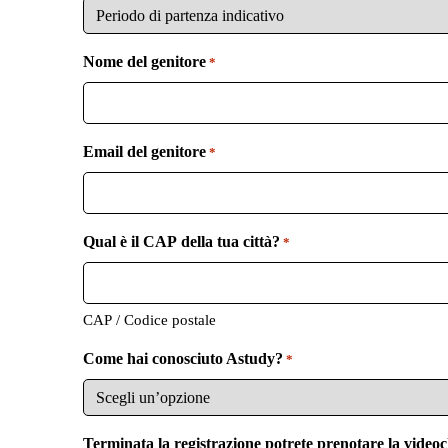
r
e
o
n
o
Nome del genitore
*
Email del genitore
*
Qual è il CAP della tua città?
*
CAP / Codice postale
Come hai conosciuto Astudy?
*
Terminata la registrazione potrete prenotare la videoc