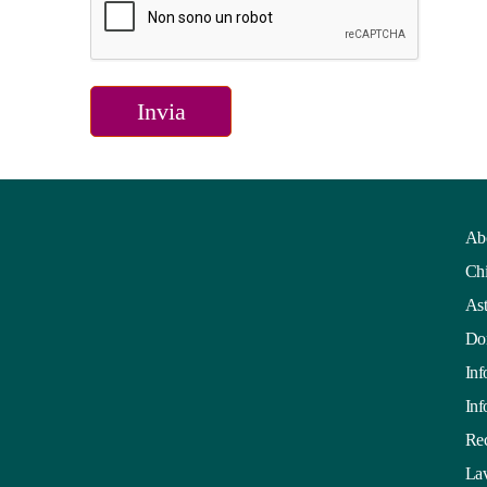
Ab
Chi
Ast
Dom
Inf
Inf
Rec
Lav