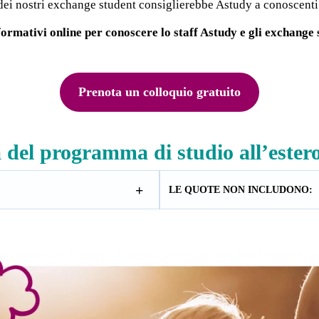
ei nostri exchange student consiglierebbe Astudy a conoscenti
formativi online per conoscere lo staff Astudy e gli exchange s
Prenota un colloquio gratuito
 del programma di studio all’estero
LE QUOTE NON INCLUDONO: