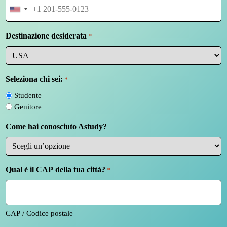
U
n
i
Destinazione desiderata
*
t
e
d
S
Seleziona chi sei:
*
t
Studente
a
Genitore
t
e
Come hai conosciuto Astudy?
s
+
1
Qual è il CAP della tua città?
*
CAP / Codice postale