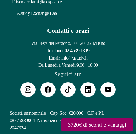
Diventare famiglia ospitante
Astudy Exchange Lab
Contatti e orari
Via Festa del Perdono, 10 - 20122 Milano
Telefono:
02 4539 1319
Email:
info@astudy.it
Da Lunedì a Venerdì 9.00 - 18.00
Seguici su:
Società uninominale – Cap. Soc. €20.000 - C.F. e P.I.
08775830964 -Nr. iscrizione Registro Imprese – REA: MI-
3720€ di sconti e vantaggi
2047924