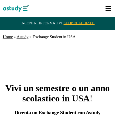
SCOPRI LE DATE
INCONTRI INFORMATIVI
Home
Destinazioni
»
Astudy
»
Exchange Student in USA
Programmi
ITACA
e
Vivi un semestre o un anno
Borse
scolastico in USA
!
di
Studio
Diventa un Exchange Student con Astudy