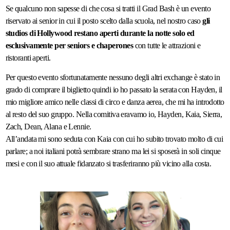
Se qualcuno non sapesse di che cosa si tratti il Grad Bash è un evento
riservato ai senior in cui il posto scelto dalla scuola, nel nostro caso
gli
studios di Hollywood restano aperti durante la notte solo ed
esclusivamente per seniors e chaperones
con tutte le attrazioni e
ristoranti aperti.
Per questo evento sfortunatamente nessuno degli altri exchange è stato in
grado di comprare il biglietto quindi io ho passato la serata con Hayden, il
mio migliore amico nelle classi di circo e danza aerea, che mi ha introdotto
al resto del suo gruppo. Nella comitiva eravamo io, Hayden, Kaia, Sierra,
Zach, Dean, Alana e Lennie.
All’andata mi sono seduta con Kaia con cui ho subito trovato molto di cui
parlare; a noi italiani potrà sembrare strano ma lei si sposerà in soli cinque
mesi e con il suo attuale fidanzato si trasferiranno più vicino alla costa.