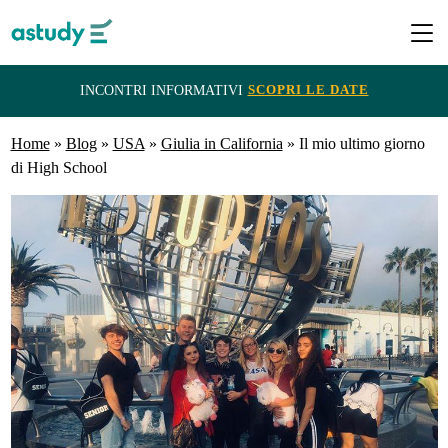
SCOPRI LE DATE
INCONTRI INFORMATIVI
Home
Destinazioni
»
Blog
»
USA
»
Giulia in California
»
Il mio ultimo giorno
di High School
Programmi
ITACA
e
Borse
di
Studio