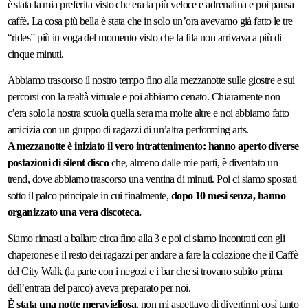
è stata la mia preferita visto che era la più veloce e adrenalina e poi pausa
caffè. La cosa più bella è stata che in solo un’ora avevamo già fatto le tre
“rides” più in voga del momento visto che la fila non arrivava a più di
cinque minuti.
Abbiamo trascorso il nostro tempo fino alla mezzanotte sulle giostre e sui
percorsi con la realtà virtuale e poi abbiamo cenato. Chiaramente non
c’era solo la nostra scuola quella sera ma molte altre e noi abbiamo fatto
amicizia con un gruppo di ragazzi di un’altra performing arts.
A mezzanotte è iniziato il vero intrattenimento: hanno aperto diverse
postazioni di silent disco
che, almeno dalle mie parti, è diventato un
trend, dove abbiamo trascorso una ventina di minuti. Poi ci siamo spostati
sotto il palco principale in cui finalmente,
dopo 10 mesi senza, hanno
organizzato una vera discoteca.
Siamo rimasti a ballare circa fino alla 3 e poi ci siamo incontrati con gli
chaperones e il resto dei ragazzi per andare a fare la colazione che il Caffè
del City Walk (la parte con i negozi e i bar che si trovano subito prima
dell’entrata del parco) aveva preparato per noi.
È stata una notte meravigliosa
, non mi aspettavo di divertirmi così tanto