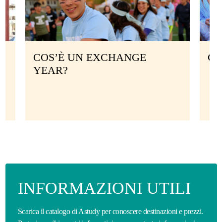
COS’È UN EXCHANGE
CH
YEAR?
INFORMAZIONI UTILI
Scarica il catalogo di Astudy per conoscere destinazioni e prezzi.