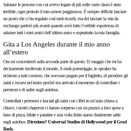
Salutare le persone con cui avevo legato di più nelle varie classi è stato
terribile, ogni periodo il mio umore peggiorava. È sempre difficile lasciare
un posto che ci ha regalato così tanti ricordi, ma del lasciare la vita da
exchange parlerò più avanti quando avrò fatto l’orribile esperienza di
salutare tutti i miei amici dell’ultimo anno e soprattutto la mia famiglia.
Gita a Los Angeles durante il mio anno
all’estero
Ora mi concentrerò sulla seconda parte di questo 31 maggio che mi ha
decisamente risollevato il morale. A metà pomeriggio, lo speaker ha
richiesto a tutti i seniors, che avevano pagato per il biglietto, di prendere gli
zaini e recarsi nel teatro perché era arrivato il momento di controllare i
permessi e di salire sugli autobus.
Controllati i permessi e lasciati gli zaini con i libri in un’aula chiusa a
chiave, i nostri chaperon ci hanno sorpreso con un pranzo a loro spese a
base di pizza, bibite e patatine e una volta finito siamo finalmente saliti
sugli autobus.
Direzione? Universal Studios di Hollywood per il Grad
Bash.