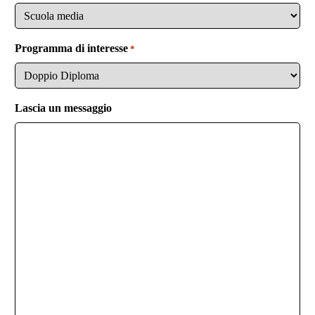
e
r
o
n
o
Programma di interesse
*
Lascia un messaggio