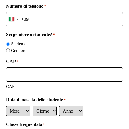
Numero di telefono
*
I
t
a
Sei genitore o studente?
*
l
Studente
y
Genitore
+
3
CAP
*
9
CAP
Data di nascita dello studente
*
M
G
A
e
i
n
Classe frequentata
*
s
o
n