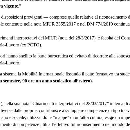
va vigente
.”
e disposizioni previgenti — comprese quelle relative al riconoscimento 
ole contenute nella nota MIUR 3355/2017 e nel DM 774/2019 continuan
arimenti interpretativi del MIUR (nota del 28/3/2017), è facoltà del Cons
cuola-Lavoro (ex PCTO).
ri hanno snellito la parte burocratica ed evitato di ricorrere alla sottos
ola-Lavoro.
 sistema la Mobilità Internazionale fissando il patto formativo tra stud
n semestre, 90 ore un anno scolastico all’estero).
, nella sua nota “Chiarimenti interpretativi del 28/03/2017” in tema di
diverse dalle proprie, contribuisce a sviluppare competenze di tipo trasve
mano e sociale, utilizzando le “mappe” di un’altra cultura, esige un impe
to di competenze utili all’effettivo futuro inserimento nel mondo del la