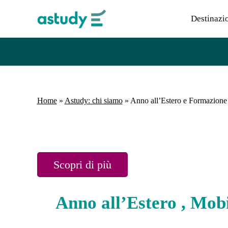
Destinazi
Home
»
Astudy: chi siamo
»
Anno all’Estero e Formazion
Scopri di più
Anno all’Estero , Mob