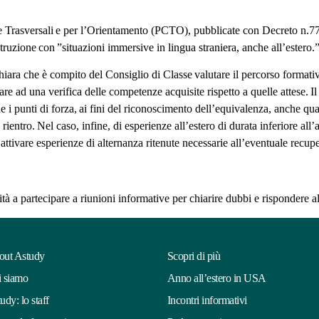
e Trasversali e per l’Orientamento (PCTO), pubblicate con Decreto n.77
l’istruzione con ”situazioni immersive in lingua straniera, anche all’ester
ra che è compito del Consiglio di Classe valutare il percorso formativ
ivare ad una verifica delle competenze acquisite rispetto a quelle attese. I
 i punti di forza, ai fini del riconoscimento dell’equivalenza, anche qua
o rientro. Nel caso, infine, di esperienze all’estero di durata inferiore al
 di attivare esperienze di alternanza ritenute necessarie all’eventuale re
lità a partecipare a riunioni informative per chiarire dubbi e rispondere a
out Astudy
Scopri di più
 siamo
Anno all’estero in USA
udy: lo staff
Incontri informativi