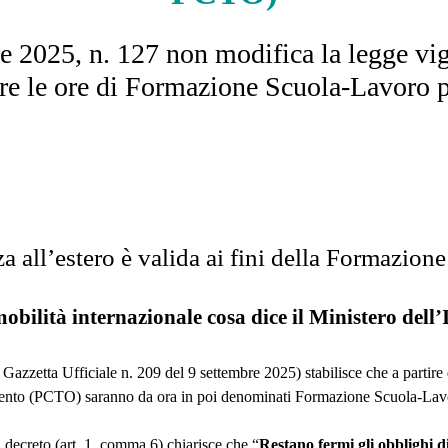
re 2025, n. 127 non modifica la legge vig
ere le ore di Formazione Scuola-Lavoro p
nza all’estero è valida ai fini della Formazi
obilità internazionale cosa dice il Ministero dell’
Gazzetta Ufficiale n. 209 del 9 settembre 2025) stabilisce che a partire
amento (PCTO) saranno da ora in poi denominati Formazione Scuola‑Lav
l decreto (art. 1, comma 6) chiarisce che “
Restano fermi gli obblighi di 