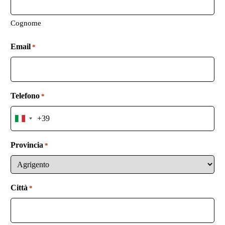
Cognome
Email
*
Telefono
*
I
t
a
Provincia
*
l
y
+
3
Città
*
9