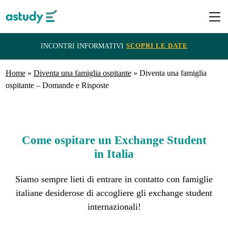
SCOPRI LE DATE
INCONTRI INFORMATIVI
Home
Destinazioni
»
Diventa una famiglia ospitante
»
Diventa una famiglia
ospitante – Domande e Risposte
Programmi
Come ospitare un Exchange Student
ITACA
in Italia
e
Borse
Siamo sempre lieti di entrare in contatto con famiglie
di
italiane desiderose di accogliere gli exchange student
internazionali!
Studio