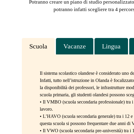
Potranno creare un piano di studio personalizzato 
imparato a essere molto più aperta
ero gi
potranno infatti scegliere tra 4 percor
mentalmente, ho scoperto lati di me che
è rivel
non conoscevo e sono diventata molto più
indipendente. Ho imparato ad affrontare e
Grazie
risolvere i problemi da sola, sviluppando
famigl
maggiore sicurezza in me stessa.
parte 
che po
Scuola
Vacanze
Lingua
Con la famiglia ospitante ho avuto
smette
qualche difficoltà, ma voglio sottolineare
dato q
che l’agenzia mi è sempre stata vicina, mi
ha ascoltata e supportata quando ne ho
Nonost
Il sistema scolastico olandese è considerato uno de
avuto bisogno. Sapere di poter contare su
avvenut
Infatti, tutto nell’istruzione in Olanda è focalizzat
di loro mi ha fatto sentire tranquilla.
Astudy
chiede
la disponibilità dei professori, le infrastrutture mo
A parte questo, è stata un’esperienza
sempre
scuola primaria, gli studenti olandesi possono scegli
incredibile che mi ha lasciato ricordi
hanno 
• Il VMBO (scuola secondaria professionale) tra i
meravigliosi e mi ha fatto crescere sia
lavoro.
come persona che come studentessa. La
Non ri
• L’HAVO (scuola secondaria generale) tra i 12 e 
consiglio con tutto il cuore a chiunque stia
agenzia
questa scuola si possono frequentare due anni di
pensando di partire: è un’avventura che
dispon
• Il VWO (scuola secondaria pre-università) tra i 12
cambia davvero la vita. Ho scelto questa
dimost