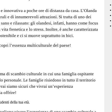
e innovativa a poche ore di distanza da casa. L’Olanda
ali e di innumerevoli attrazioni. Si tratta di uno dei
è sano e rilassato: gli olandesi, infatti, hanno come focus
ita frenetica e lo stress. Inoltre, è anche caratterizzata
stenibile e ci si muove soprattutto in bici.
opri l’essenza multiculturale del paese!
a di scambio culturale in cui una famiglia ospitante
lo personale. Le famiglie risiedono in tutto il territorio
rai siamo sicuri che vivrai un’esperienza
a offrire!
udenti della tua età.
ogliono vivere l’esperienza di uno scambio culturale a