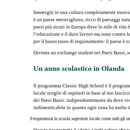
Immergiti in una cultura completamente nuova 
è un paese meraviglioso, ricco di paesaggi natur
paesi più sicuri in Europa dove lo stile di vita 
l’educazione e il duro lavoro ma sono contro la v
per il basso tasso di inquinamento: il paese è so
Diventa un exchange student nei Paesi Bassi, sc
Un anno scolastico in Olanda
Il programma Classic High School è il programm
locale sceglie di ospitarti in base al tuo fascico
dei Paesi Bassi: indipendentemente da dove viv
indimenticabile in quanto ogni zona ha molto d
Frequenterai la scuola superiore locale come tutti gli st
Questo programma è adatto a tutti coloro che v