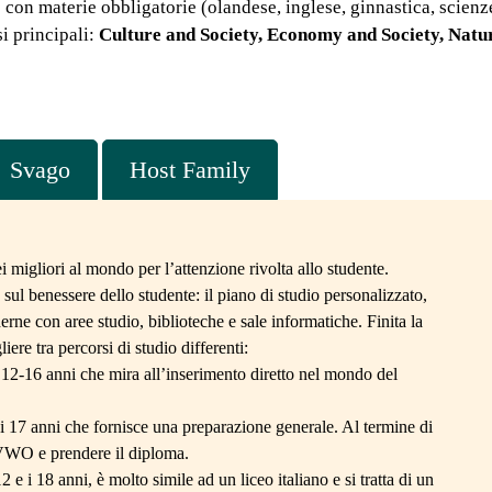
con materie obbligatorie (olandese, inglese, ginnastica, scienze s
à in una nuova famiglia, e quella si
si principali:
Culture and Society, Economy and Society, Natu
ata la scelta migliore della mia vita.
 ad Astudy ho conosciuto la mia
ia ospitante, che è diventata una
fondamentale della mia esperienza e
rterò sempre nel cuore. Non
Svago
Host Family
rò mai di ringraziarli per avermi
uesta opportunità.
ante il cambio di famiglia fosse
i migliori al mondo per l’attenzione rivolta allo studente.
o all’inizio dell’esperienza,
o sul benessere dello studente: il piano di studio personalizzato,
 ha continuato a scrivermi e a
rmi come stessi, facendomi sentire
derne con aree studio, biblioteche e sale informatiche. Finita la
 seguita e supportata. Non mi
ere tra percorsi di studio differenti:
mai lasciata sola.
 12-16 anni che mira all’inserimento diretto nel mondo del
ngrazierò mai abbastanza questa
i 17 anni che fornisce una preparazione generale. Al termine di
 per tutto il supporto, la
 VWO e prendere il diploma.
ibilità e l’attenzione che mi hanno
 e i 18 anni, è molto simile ad un liceo italiano e si tratta di un
rato. La consiglio con tutto il cuore