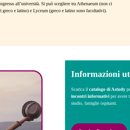
nque voglia vivere un’esperienza
ingresso all’università. Si può scegliere tra Athenaeum (non ci
ero.
greco e latino) e Lyceum (greco e latino sono facoltativi).
Informazioni uti
Scarica il
catalogo di Astudy
pe
incontri informativi
per avere t
studio, famiglie ospitanti.