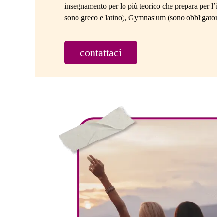
agenzia perché offriva la partenza
a chiu
insegnamento per lo più teorico che prepara per l’
assicurata, il che mi ha dato tanta
all’est
sono greco e latino), Gymnasium (sono obbligatori 
tranquillità. Inoltre, sono stati super
precisi e professionali in ogni dettaglio,
guidandomi passo dopo passo.
contattaci