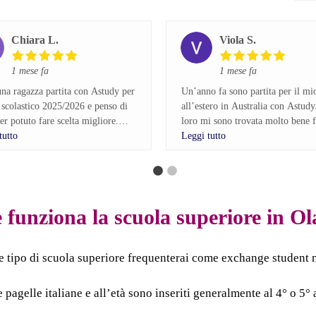
Chiara L.
Viola S.
1 mese fa
1 mese fa
na ragazza partita con Astudy per
Un’anno fa sono partita per il mi
 scolastico 2025/2026 e penso di
all’estero in Australia con Astud
er potuto fare scelta migliore.
loro mi sono trovata molto bene f
tutto
dall’inizio, hanno sempre rispost
Leggi tutto
di partire mi sono informata a
e domande pre partenza, mostran
sulle diverse agenzie e ho scelto
professionalità e disponibilità e i
. Molte persone mi dicevano che,
hanno seguito durante i mesi, ch
lta arrivata all’estero, mi avrebbero
come stesse andando l’esperienza 
a sola, ma è successo esattamente il
assicurandosi che fosse sempre tut
funziona la scuola superiore in O
io.
posto.
Consiglierei Astudy perché mi ha 
oli cinque giorni dal mio arrivo ho
realizzare il mio sogno, seguend
e tipo di scuola superiore frequenterai come exchange student n
 cambiare famiglia ospitante perché
per passo e non avrei potuto fare 
 trovavo bene con loro. Ho
migliore!
e pagelle italiane e all’età sono inseriti generalmente al 4° o
tato Astudy e mi hanno risposto
atamente. Nel giro di tre giorni