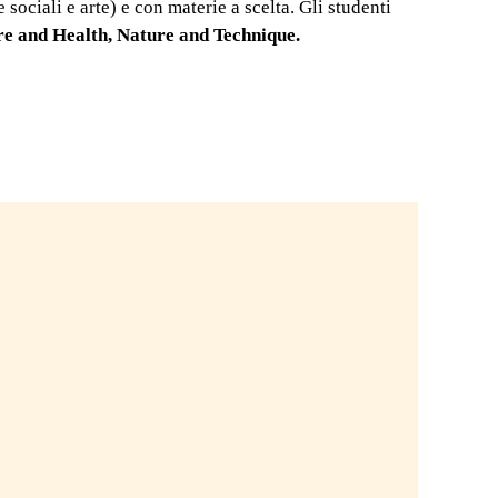
ociali e arte) e con materie a scelta. Gli studenti
esperienza sarà per sempre la migliore
dopo esse
re and Health, Nature and Technique.
della mia vita.
Assoluta