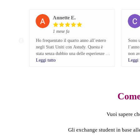
Annette E.
1 mese fa
Ho frequentato il quarto anno all’estero
Sono u
negli Stati Uniti con Astudy. Questa è
l’anno
stata senza dubbio una delle esperienze più
non av
belle della mia vita e la rifarei altre mille
Leggi tutto
Leggi 
volte. Ho trascorso il mio anno all’estero
Prima 
in Oklahoma e mi sono divertita
lungo 
tantissimo. Ciò che ha reso questa
Astudy
esperienza davvero speciale sono state le
una vo
amicizie che ho creato, che porterò
lasciat
Come 
sempre con me, e la scuola, che
contrar
organizzava continuamente attività, eventi
e occasioni per coinvolgere tutti gli
Dopo s
Vuoi sapere ch
studenti.
dovuto
non mi
Gli exchange student in base all
Vivere in una cultura così diversa dalla
contat
mia mi ha fatto crescere tantissimo. Ho
immedi